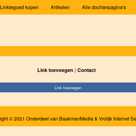
Linktegoed kopen
Artikelen
Alle dochterpagina's
Link toevoegen
Contact
Link toevoegen
ight © 2021 Onderdeel van
BaakmanMedia
&
Vrolijk Internet S